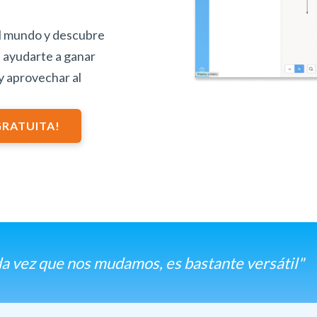
el mundo y descubre
e ayudarte a ganar
y aprovechar al
 GRATUITA!
a vez que nos mudamos, es bastante versátil"