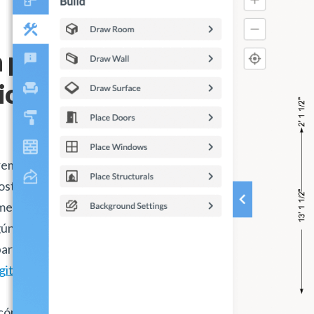
n precisión
io con
tremadamente útil para
ostosos errores. El
mente cualquier tipo
gún software o
paredes y agrega
gital Twin
de tu propio
 cómo se verán tus