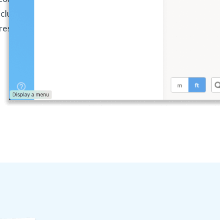
ncluso crear renders
resolución de 8K.